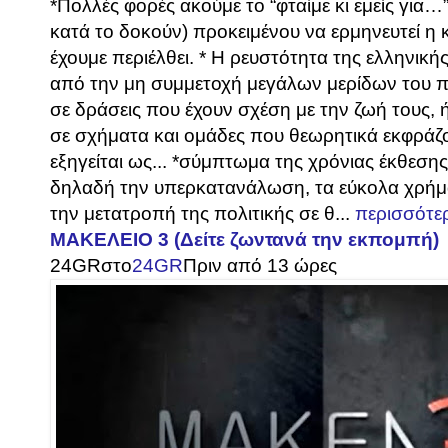
*Πολλές φορές ακούμε το “φταίμε κι εμείς για
κατά το δοκούν) προκειμένου να ερμηνευτεί η
έχουμε περιέλθει. * Η ρευστότητα της ελληνικ
από την μη συμμετοχή μεγάλων μερίδων του 
σε δράσεις που έχουν σχέση με την ζωή τους, 
σε σχήματα και ομάδες που θεωρητικά εκφράζο
εξηγείται ως... *σύμπτωμα της χρόνιας έκθεσης σ
δηλαδή την υπερκατανάλωση, τα εύκολα χρήμ
την μετατροπή της πολιτικής σε θ...
περισσότε
ΜΑΚΕΛΕΙΟ 3 (Δείτε ζωντανά την εκπομπή)
24GR
στο
24GR
Πριν από 13 ώρες