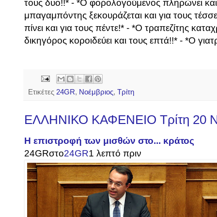
τους δυο!!* - *Ο φορολογούμενος πληρώνει και γ
μπαγαμπόντης ξεκουράζεται και για τους τέσσερ
πίνει και για τους πέντε!* - *Ο τραπεζίτης καταχρά
δικηγόρος κοροιδεύει και τους επτά!!* - *Ο γιατρ
Ετικέτες
24GR
,
Νοέμβριος
,
Τρίτη
ΕΛΛΗΝΙΚΟ ΚΑΦΕΝΕΙΟ Τρίτη 20 Ν
Η επιστροφή των μισθών στο... κράτος
24GR
στο
24GR
1 λεπτό πριν