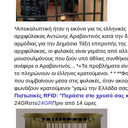
*Αποκαλυπτική ήταν η εικόνα για τις ελληνικέ
αρχιφύλακας Αντώνης Αραβαντινός κατά την δ
αρμόδιας για την Δημόσια Τάξη επιτροπής τη
αρχιφύλακας, οι φυλακές είναι γεμάτες από α
μουσουλμάνους που ζούν υπό άθλιες συνθήκε
ανέφερε ο Αραβαντινός... *«Τα προβλήματα είν
το πληρώνουν οι έλληνες κρατούμενοι. * * **Φ
που συμβαίνουν μέσα στις φυλακές, όταν ακού
φωνάζουν κρατούμενοι "γαμώ την Ελλάδα σας".
Πιστωτικές RFID: "Περάστε στο χρυσό σας 
24GR
στο
24GR
Πριν από 14 ώρες