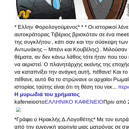
* Ελλην Φορολογούμενος* * * Οι ιστορικοί λέ
αυτοκράτορας Τιβέριος βρισκόταν σε ένα mee
της συγκλήτου , κάτι σαν και την σύσκεψη των
Αντωνάκης – Μπένι και Κουβέλης) . Μιλούσαν
θέματα, αν δεν κάνω λάθος τότε ήταν που του
να αεριστεί. Ο πλανητάρχης εκείνης της εποχ
να καταπνίξει την ανάγκη αυτή, πέθανε! Και το
πέθανε, αυτό θα το στρώνανε οι αρχαίοι Ρωμαίο
ιστορίας ταύτης είναι ότι τη θέση του νεκ...
περ
Η μυρωδιά του χρήματος
kafeneio
στο
ΕΛΛΗΝΙΚΟ ΚΑΦΕΝΕΙΟ
Πριν από 
*Γράφει ο Ηρακλής Δ.Λογοθέτης* Με τον ευτρ
από την ευγενική χορηγία μιας ματρόνας σε σ