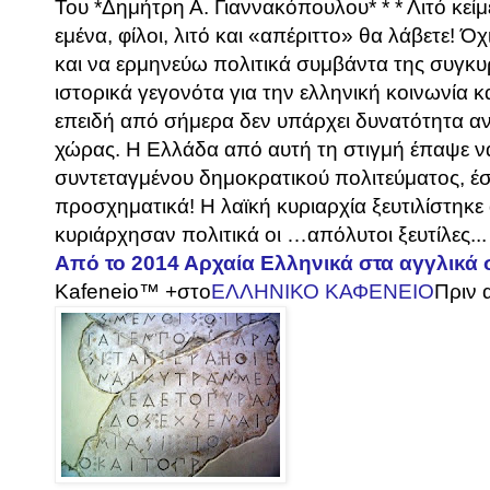
Του *Δημήτρη Α. Γιαννακόπουλου* * * Λιτό κεί
εμένα, φίλοι, λιτό και «απέριττο» θα λάβετε! 
και να ερμηνεύω πολιτικά συμβάντα της συγκ
ιστορικά γεγονότα για την ελληνική κοινωνία κ
επειδή από σήμερα δεν υπάρχει δυνατότητα α
χώρας. Η Ελλάδα από αυτή τη στιγμή έπαψε να
συντεταγμένου δημοκρατικού πολιτεύματος, έστω
προσχηματικά! Η λαϊκή κυριαρχία ξευτιλίστηκ
κυριάρχησαν πολιτικά οι …απόλυτοι ξευτίλες...
Από το 2014 Αρχαία Ελληνικά στα αγγλικά 
Kafeneio™ +
στο
ΕΛΛΗΝΙΚΟ ΚΑΦΕΝΕΙΟ
Πριν 