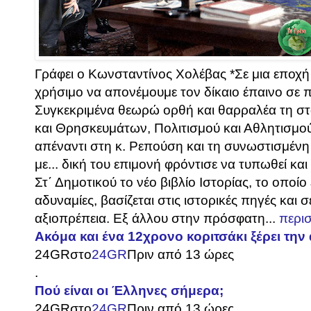
Γράφει ο Κωνσταντίνος Χολέβας *Σε μια εποχή γ
χρήσιμο να απονέμουμε τον δίκαιο έπαινο σε 
Συγκεκριμένα θεωρώ ορθή και θαρραλέα τη σ
και Θρησκευμάτων, Πολιτισμού και Αθλητισμο
απέναντι στη κ. Ρεπούση και τη συνωστισμένη
με... δική του επιμονή φρόντισε να τυπωθεί και
Στ΄ Δημοτικού το νέο βιβλίο Ιστορίας, το οποίο
αδυναμίες, βασίζεται στις ιστορικές πηγές και σ
αξιοπρέπεια. Εξ άλλου στην πρόσφατη...
περι
Ακόμα και ένα 12χρονο κοριτσάκι ξέρει την α
24GR
στο
24GR
Πριν από 13 ώρες
.
Πού είναι οι Έλληνες σήμερα;
24GR
στο
24GR
Πριν από 13 ώρες