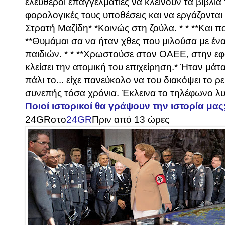
ελεύθεροι επαγγελματίες να κλείνουν τα βιβλία 
φορολογικές τους υποθέσεις και να εργάζοντα
Στρατή Μαζίδη* *Κοινώς στη ζούλα. * * **Και π
**Θυμάμαι σα να ήταν χθες που μιλούσα με ένα
παιδιών. * * **Χρωστούσε στον ΟΑΕΕ, στην εφ
κλείσει την ατομική του επιχείρηση.* Ήταν μά
πάλι το... είχε πανεύκολο να του διακόψει το ρε
συνεπής τόσα χρόνια. Έκλεινα το τηλέφωνο λυ
Ποιοί ιστορικοί θα γράψουν την ιστορία μας
24GR
στο
24GR
Πριν από 13 ώρες