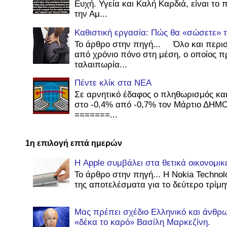
Ευχή. Υγεία και Καλή Καρδιά, είναι το
την Αμ...
Καθιστική εργασία: Πώς θα «σώσετε» τ
Το άρθρο στην πηγή... Όλο και περι
από χρόνιο πόνο στη μέση, ο οποίος π
ταλαιπωρία...
Πέντε κλίκ στα ΝΕΑ
Σε αρνητικό έδαφος ο πληθωρισμός κα
στο -0,4% από -0,7% τον Μάρτιο ΔΗΜ
=======...
1η επιλογή επτά ημερών
Η Apple συμβάλει στα θετικά οικονομι
Το άρθρο στην πηγή... Η Nokia Technol
της αποτελέσματα για το δεύτερο τρίμην
Μας πρέπει σχέδιο Ελληνικό και άνθρω
«δέκα το καρό» Βασίλη Μαρκεζίνη.