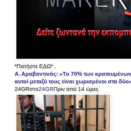
*Πατήστε ΕΔΩ* .
Α. Αραβαντινός: «Το 70% των κρατουμένων
αυτοί μεταξύ τους είναι χωρισμένοι στα δύο
24GR
στο
24GR
Πριν από 14 ώρες