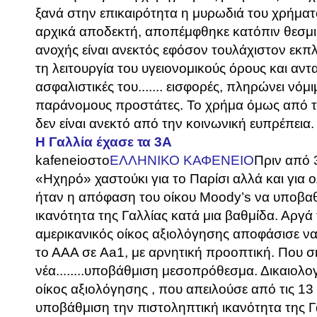
ξανά στην επικαιρότητα η μυρωδιά του χρήματο
αρχικά αποδεκτή, αποπέμφθηκε κατόπιν θεσμι
ανοχής είναι ανεκτός εφόσον τουλάχιστον εκπ
τη λειτουργία του υγειονομικούς όρους και αντ
ασφαλιστικές του....... εισφορές, πληρώνει νόμ
παράνομους προστάτες. Το χρήμα όμως από τι
δεν είναι ανεκτό από την κοινωνική ευπρέπεια. Ε
Η Γαλλία έχασε τα 3Α
kafeneio
στο
ΕΛΛΗΝΙΚΟ ΚΑΦΕΝΕΙΟ
Πριν από 
«Ηχηρό» χαστούκι για το Παρίσι αλλά και για
ήταν η απόφαση του οίκου Moody’s να υποβαθ
ικανότητα της Γαλλίας κατά μια βαθμίδα. Αργά
αμερικανικός οίκος αξιολόγησης αποφάσισε να
το ΑΑΑ σε Aa1, με αρνητική προοπτική. Που σημ
νέα........υποβάθμιση μεσοπρόθεσμα. Δικαιολ
οίκος αξιολόγησης , που απειλούσε από τις 1
υποβάθμιση την πιστοληπτική ικανότητα της Γα