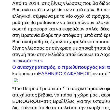
Από το 2014, στις ξένες γλώσσες που θα διδάσ
Βρετανία από την ηλικία των επτά ετών, θα πε
ελληνικά, σύμφωνα με το νέο σχολικό πρόγραμ
μαθητές θα μαθαίνουν να διατυπώνουν ολοκλη
σωστή προφορά και να εκφράζουν απλές ιδέες..
στη Βρετανία έλαβε την απόφαση μετά από έρευ
Βρετανοί μαθητές έχουν τα χαμηλότερα ποσοσ
ξένης γλώσσας σε σύγκριση με οποιαδήποτε 
στιγμή που στην Ελλάδα απαξιώνουμε τα Αρχαία
περισσότερα »
Ο ανασχηματισμός, ο πρωθυπουργός και 
kafeneio
στο
ΕΛΛΗΝΙΚΟ ΚΑΦΕΝΕΙΟ
Πριν από 
*Του Πέτρου Τρουπιώτη* Το αρχικό πράσινο φ
ατυχήματος βέβαια, να πάρει η χώρα μας , αύρ
EUROGROUPστις Βρυξέλλες, για την εκταμίευ
δις, φαίνεται ότι θα αποτελεί και την έναρξη τ