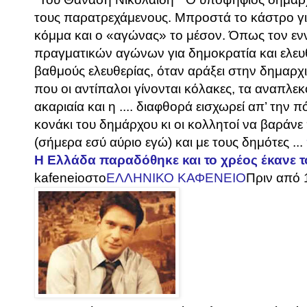
τους παρατρεχάμενους. Μπροστά το κάστρο γ
κόμμα και ο «αγώνας» το μέσον. Όπως τον ε
πραγματικών αγώνων για δημοκρατία και ελευθε
βαθμούς ελευθερίας, όταν αράξει στην δημαρχι
που οι αντίπαλοι γίνονται κόλακες, τα αναπλ
ακαριαία και η .... διαφθορά εισχωρεί απ’ την π
κονάκι του δημάρχου κι οι κολλητοί να βαράν
(σήμερα εσύ αύριο εγώ) και με τους δημότες ...
Η Ελλάδα παραδόθηκε και το χρέος έκανε τ
kafeneio
στο
ΕΛΛΗΝΙΚΟ ΚΑΦΕΝΕΙΟ
Πριν από 