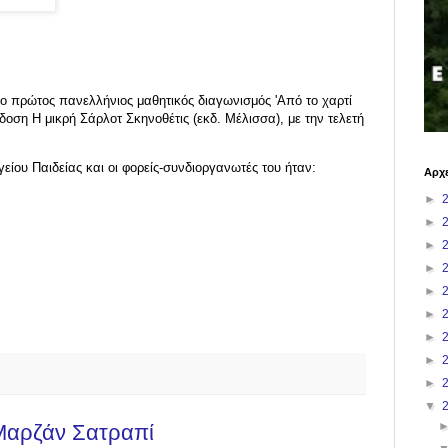
 πρώτος πανελλήνιος μαθητικός διαγωνισμός 'Από το χαρτί
δοση Η μικρή Σάρλοτ Σκηνοθέτις (εκδ. Μέλισσα), με την τελετή
είου Παιδείας και οι φορείς-συνδιοργανωτές του ήταν:
Αρχε
►
►
►
►
►
►
►
►
►
▼
Μαρζάν Σατραπί