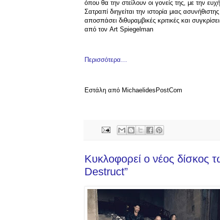
όπου θα την στείλουν οι γονείς της, με την ευχ
Σατραπί διηγείται την ιστορία μιας ασυνήθιστη
αποσπάσει διθυραμβικές κριτικές και συγκρίσε
από τον Art Spiegelman
Περισσότερα…
Εστάλη από MichaelidesPostCom
Κυκλοφορεί ο νέος δίσκος τω
Destruct”