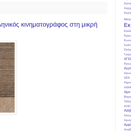
Σεπτ
Ααρχ
Άγγλ
Ματ
ληνικός κινηματογράφος στη μικρή
Εκ
Εκκλ
Άγιο
Κωνσ
Ἰωάν
Ὀνήσ
Γρηγ
ΑΓΙ
Άγνω
Αγρό
Αγων
ΑΕΚ
Αερο
ΑΘΗ
Αίμα
Βαρη
Τσίπ
ΑΛΕ
Αλή
Αλου
Αμνη
Αμφί
Αναδ