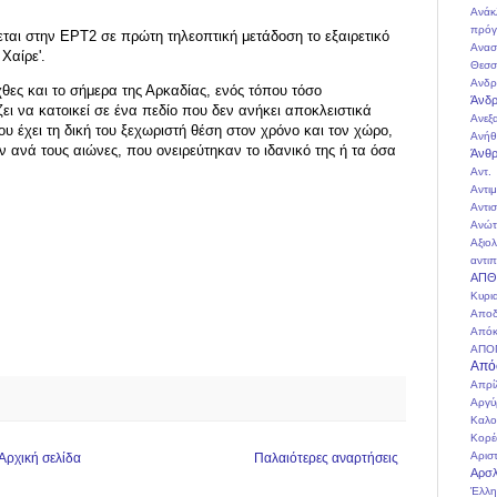
Ανάκ
πρόγ
ται στην ΕΡΤ2 σε πρώτη τηλεοπτική μετάδοση το εξαιρετικό
Ανασ
Χαίρε'.
Θεσσ
Ανδρ
χθες και το σήμερα της Αρκαδίας, ενός τόπου τόσο
Άνδρ
ει να κατοικεί σε ένα πεδίο που δεν ανήκει αποκλειστικά
Ανεξ
 έχει τη δική του ξεχωριστή θέση στον χρόνο και τον χώρο,
Ανήθ
ανά τους αιώνες, που ονειρεύτηκαν το ιδανικό της ή τα όσα
Άνθ
Αντ
Αντι
Αντι
Ανώτ
Αξιο
αντιπ
ΑΠΘ
Κυρι
Αποδ
Απόκ
ΑΠΟ
Από
Απρί
Αργύ
Καλο
Κορέ
Αρισ
Αρχική σελίδα
Παλαιότερες αναρτήσεις
Αρσλ
Έλλη