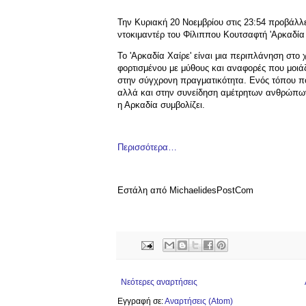
Την Κυριακή 20 Νοεμβρίου στις 23:54 προβάλλε
ντοκιμαντέρ του Φίλιππου Κουτσαφτή 'Αρκαδία 
Το 'Αρκαδία Χαίρε' είναι μια περιπλάνηση στο 
φορτισμένου με μύθους και αναφορές που μοιάζ
στην σύγχρονη πραγματικότητα. Ενός τόπου που
αλλά και στην συνείδηση αμέτρητων ανθρώπων 
η Αρκαδία συμβολίζει.
Περισσότερα…
Εστάλη από MichaelidesPostCom
Νεότερες αναρτήσεις
Εγγραφή σε:
Αναρτήσεις (Atom)