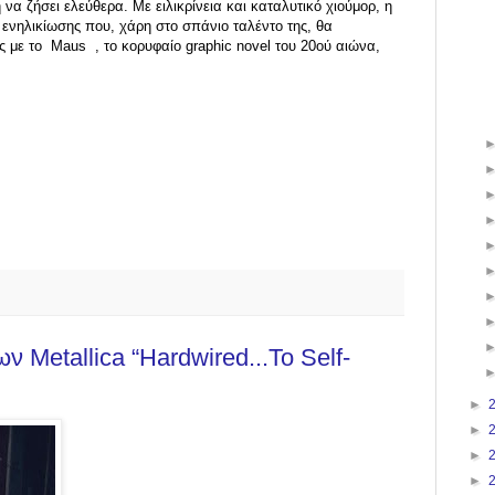
ή να ζήσει ελεύθερα. Με ειλικρίνεια και καταλυτικό χιούμορ, η
ς ενηλικίωσης που, χάρη στο σπάνιο ταλέντο της, θα
ις με το Maus , το κορυφαίο graphic novel του 20ού αιώνα,
ν Metallica “Hardwired...To Self-
►
►
►
►