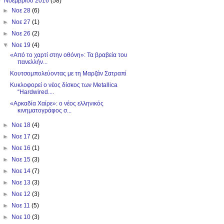
▼
Νοεμβρίου 2016
(58)
►
Νοε 28
(6)
►
Νοε 27
(1)
►
Νοε 26
(2)
▼
Νοε 19
(4)
«Από το χαρτί στην οθόνη»: Τα βραβεία του
πανελλήν...
Κουτσομπολεύοντας με τη Μαρζάν Σατραπί
Κυκλοφορεί ο νέος δίσκος των Metallica
“Hardwired....
«Αρκαδία Χαίρε»: ο νέος ελληνικός
κινηματογράφος σ...
►
Νοε 18
(4)
►
Νοε 17
(2)
►
Νοε 16
(1)
►
Νοε 15
(3)
►
Νοε 14
(7)
►
Νοε 13
(3)
►
Νοε 12
(3)
►
Νοε 11
(5)
►
Νοε 10
(3)