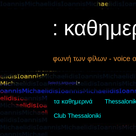
: καθημε
φωνή των φίλων - voice of
Select Language
▼
τα καθημερινά
Thessalonik
Club Thessaloniki