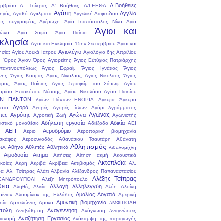
Α΄Βοήθειες
εμβρίου
Α. Τσίπρας
Α' Βοήθειες
Α/ΓΕΕΘΑ
Αγάπη
Αγγλία
ηγός
Αγαθό
Αγάλματα
Αγγελική Δαφτσίδου
ος συγγραφέας
Αγέρωχη
Ἁγία Ἰσαπόστολος Νίνα
Αγία
Άγιοι και
ρώνα
Αγία Σοφία
Άγιο Παΐσιο
κλησία
Άγιοι και Εκκλησία: 15ην Σεπτεμβρίου
Άγιοι και
Αγιολόγιο
ησία: Αγίου Λουκά Ιατρού
Αγιολόγιο 6ης Απριλίου
ν 'Ορος
Άγιον Όρος
Αγιορείτης
Ἅγιος Εὐτύχιος Πατριάρχης
ταντινουπόλεως
Άγιος Εφραίμ
Ἅγιος Ἰγνάτιος
Ἅγιος
νης
Ἅγιος Κοσμᾶς
Αγίος Νικόλαος
Άγιος Νικόλαος
Ἅγιος
ιμος
Άγιος Παΐσιος
Άγιος Σεραφείμ του Σάρωφ
Αγίου
ορίου Επισκόπου Νύσσης
Αγίου Νικολάου
Αγίου Παϊσίου
ΩΝ ΠΑΝΤΩΝ
Αγίων Πάντων ΕΝΟΡΙΑ
Αγκυρα
Άγκυρα
Αγορά
στο
Αγορές
Αγορές τίτλων
Αγόρι
Αγράμματος
Αγώνας
τες
Αγρότης
Αγώνα
Αγροτική Ζωή
Αγωνιστής
Αδήλωτη εργασία
Αδικία
ιστικό μονοθέσιο
Αδιέξοδο
ΑΕΙ
ΑΕΠ
Αεροδρόμιο
Αέριο
Αεροπορική βιομηχανία
σκάφος
Αεροσυνοδός
Αθανάσιου Τσαυτάρη
Αθάνατη
Αθλητισμός
Αθήνα
Αθλητές
Αθλητικά
ΝΑ
Αιθαλομίχλη
Αιμοδοσία
Αίτημα
Αιτήσεις
Αίτηση
ακμή
Ακουστικά
Ακτοπλοϊα
κοίας
Ακρη
Ακριβά
Ακρίβεια
Ακτιβισμός
Αλ.
ρα
Αλ. Τσίπρας
Αλάτι
Αλβανία
Αλέξανδρος Παπαναστασίου
Αλέξης Τσίπρας
ΞΑΝΔΡΟΥΠΟΛΗ
Αλέξη Μητρόπουλο
θεια
Αλλαγή
Αλληλεγγύη
Αληθές
Αλιεία
Αλόη
Αλοίνη
Αμαλίας Λογαρά
μίνιον
Αλουμίνιον της Ελλάδος
Αμερική
Αμυντική βιομηχανία
σία
Αμπελώνας
Άμυνα
ΑΜΦΙΠΟΛΗ
πολη
Αναγέννηση
Αναβάθμιση
Ανάγνωση
Αναγνώστες
Αναζήτηση Εργασίας
ιανομή
Ανάκαμψη της παραγωγής