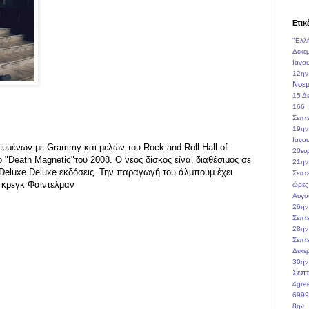
Ετικ
"Ελλ
Δεκε
Ιανο
12ην
Νοεμ
15 Δ
166
Σεπτ
19ην
Ιανο
ευμένων με Grammy και μελών του Rock and Roll Hall of
20ευ
 "Death Magnetic"του 2008. Ο νέος δίσκος είναι διαθέσιμος σε
21ην
 Deluxe Deluxe εκδόσεις. Την παραγωγή του άλμπουμ έχει
Σεπτ
 Γκρεγκ Φάιντελμαν
ώρες
Αυγο
26ην
Σεπτ
28ην
Σεπτ
Δεκε
30ην
Σεπτ
4gre
6999
8ην 