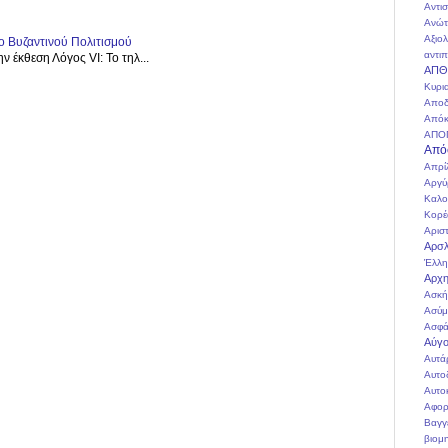
Αντι
Ανώτ
Αξιο
ο Βυζαντινού Πολιτισμού
αντιπ
ν έκθεση Λόγος VI: Το τηλ...
ΑΠΘ
Κυρι
Αποδ
Απόκ
ΑΠΟ
Από
Απρί
Αργύ
Καλο
Κορέ
Αρισ
Αρσλ
Έλλη
Αρχη
Ασκή
Ασύμ
Ασφά
Αύγο
Αυτά
Αυτο
Αυτο
Αφορ
Βαγγ
βιομ