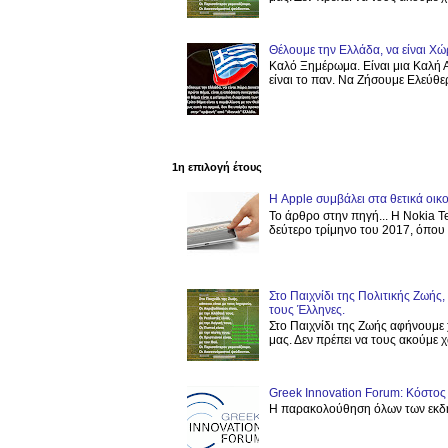
Θέλουμε την Ελλάδα, να είναι Χώ
Καλό Ξημέρωμα. Είναι μια Καλή Α
είναι το παν. Να Ζήσουμε Ελεύθερ
1η επιλογή έτους
Η Apple συμβάλει στα θετικά οι
Το άρθρο στην πηγή... Η Nokia T
δεύτερο τρίμηνο του 2017, όπου ε
Στο Παιχνίδι της Πολιτικής Ζωής
τους Έλληνες.
Στο Παιχνίδι της Ζωής αφήνουμε 
μας. Δεν πρέπει να τους ακούμε χω
Greek Innovation Forum: Κόστ
Η παρακολούθηση όλων των εκδη