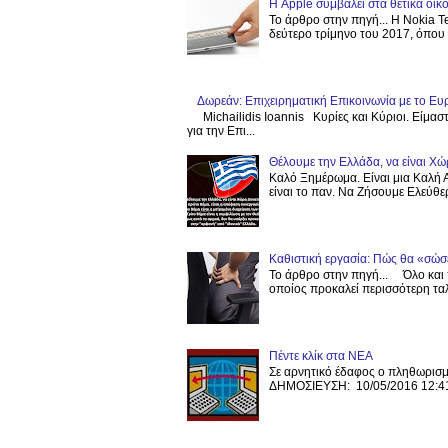
Η Apple συμβάλει στα θετικά οι
Το άρθρο στην πηγή... Η Nokia T
δεύτερο τρίμηνο του 2017, όπου ε
Δωρεάν: Επιχειρηματική Επικοινωνία με το Ευρ
Michailidis Ioannis Κυρίες και Κύριοι. Είμα
για την Επι...
Θέλουμε την Ελλάδα, να είναι Χώ
Καλό Ξημέρωμα. Είναι μια Καλή Α
είναι το παν. Να Ζήσουμε Ελεύθερ
Καθιστική εργασία: Πώς θα «σώσε
Το άρθρο στην πηγή... Όλο και 
οποίος προκαλεί περισσότερη ταλ
Πέντε κλίκ στα ΝΕΑ
Σε αρνητικό έδαφος ο πληθωρισμ
ΔΗΜΟΣΙΕΥΣΗ: 10/05/2016 12:41