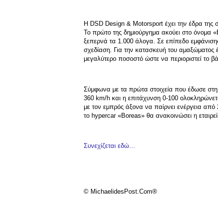
Η DSD Design & Motorsport έχει την έδρα της 
Το πρώτο της δημιούργημα ακούει στο όνομα «
ξεπερνά τα 1.000 άλογα. Σε επίπεδο εμφάνισης 
σχεδίαση. Για την κατασκευή του αμαξώματος έ
μεγαλύτερο ποσοστό ώστε να περιοριστεί το βά
Σύμφωνα με τα πρώτα στοιχεία που έδωσε στη δ
360 km/h και η επιτάχυνση 0-100 ολοκληρώνετα
με τον εμπρός άξονα να παίρνει ενέργεια από 
το hypercar «Boreas» θα ανακοινώσει η εταιρε
Συνεχίζεται εδώ…
© MichaelidesPost.Com®