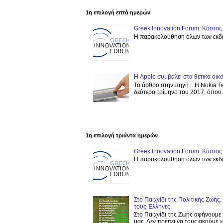
1η επιλογή επτά ημερών
Greek Innovation Forum: Κόστ
Η παρακολούθηση όλων των εκδη
Η Apple συμβάλει στα θετικά οι
Το άρθρο στην πηγή... Η Nokia T
δεύτερο τρίμηνο του 2017, όπου ε
1η επιλογή τριάντα ημερών
Greek Innovation Forum: Κόστ
Η παρακολούθηση όλων των εκδη
Στο Παιχνίδι της Πολιτικής Ζωής
τους Έλληνες.
Στο Παιχνίδι της Ζωής αφήνουμε 
μας. Δεν πρέπει να τους ακούμε χω