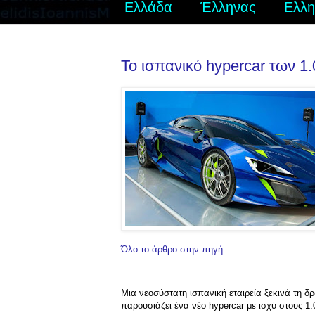
Ελλάδα
Έλληνας
Ελλη
To ισπανικό hypercar των 1
Όλο το άρθρο στην πηγή...
Μια νεοσύστατη ισπανική εταιρεία ξεκινά τη δ
παρουσιάζει ένα νέο hypercar με ισχύ στους 1.