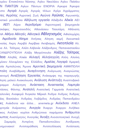
ορίου Επισκόπου Νύσσης
Αγίου Νικολάου
Αγίου Παϊσίου
ΩΝ ΠΑΝΤΩΝ
Αγίων Πάντων ΕΝΟΡΙΑ
Αγκυρα
Άγκυρα
Αγορά
στο
Αγορές
Αγορές τίτλων
Αγόρι
Αγράμματος
Αγώνας
τες
Αγρότης
Αγώνα
Αγροτική Ζωή
Αγωνιστής
Αδήλωτη εργασία
Αδικία
ιστικό μονοθέσιο
Αδιέξοδο
ΑΕΙ
ΑΕΠ
Αεροδρόμιο
Αέριο
Αεροπορική βιομηχανία
σκάφος
Αεροσυνοδός
Αθανάσιου Τσαυτάρη
Αθάνατη
Αθλητισμός
Αθήνα
Αθλητές
Αθλητικά
ΝΑ
Αιθαλομίχλη
Αιμοδοσία
Αίτημα
Αιτήσεις
Αίτηση
ακμή
Ακουστικά
Ακτοπλοϊα
κοίας
Ακρη
Ακριβά
Ακρίβεια
Ακτιβισμός
Αλ.
ρα
Αλ. Τσίπρας
Αλάτι
Αλβανία
Αλέξανδρος Παπαναστασίου
Αλέξης Τσίπρας
ΞΑΝΔΡΟΥΠΟΛΗ
Αλέξη Μητρόπουλο
θεια
Αλλαγή
Αλληλεγγύη
Αληθές
Αλιεία
Αλόη
Αλοίνη
Αμαλίας Λογαρά
μίνιον
Αλουμίνιον της Ελλάδος
Αμερική
Αμυντική βιομηχανία
σία
Αμπελώνας
Άμυνα
ΑΜΦΙΠΟΛΗ
πολη
Αναγέννηση
Αναβάθμιση
Ανάγνωση
Αναγνώστες
Αναζήτηση Εργασίας
ιανομή
Ανάκαμψη της παραγωγής
Ανάλυση
Ανάπτυξη
ληση μελιού
Ανακοίνωση
Αναπτυξιακό
Ανάσταση
Αναστασίας Λαμπρία
ραμμα
Ανάρτηση
Ανατολή
τάσιος Φάντης
Ανατολική Γερμανία
Ανατολική
αλονίκη
Αναφορά
Άνγκελα Μέρκελ
Άνδρα
Ανδρας
Άνδρας
έας Βασιλείου
Ανδρέας Λοβέρδος
Ανδρέας Παπανδρέου
ες
Ανέκδοτο
Ανέκδοτα και άλλα... anemela.gr
ΑΝΕΛ
Ανεργία
αρτησία
Ανέραστος
Άνεργο
Άνεργοι
Ανήθικο
Άνθρωποι
ικος
Ανήλικο κορίτσι
Ανθρώπινα πειράματα
ρωπος
Άνοιξη
Ανιστόρητος
Ανοησίες
Ανοσοποιητικό
Ανοχή
. Σαμαράς
Αντιγόνη Παπαδοπούλου
Αντίδραση
μνημονιακοί
Αντιπαράθεση
Αντιπολίτευση
Αντίσταση