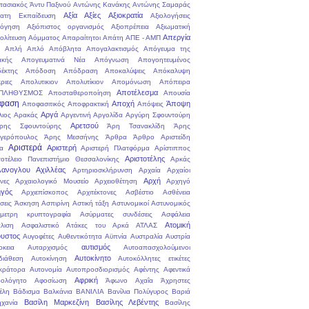
στασιακός
Άντυ Παξινού
Αντώνης Κανάκης
Αντώνης Σαμαράς
Αξία
Αξίες
Αξιοκρατία
ατη Εκπαίδευση
Αξιολογήσεις
λόγηση
Αξιόπιστος οργανισμός
Αξιοπρέπεια
Αξιωματική
Απεργία
ολίτευση
Αόμματος
Απαραίτητοι
Απάτη
ΑΠΕ - ΑΜΠ
Απλή
Απλό
Απόβλητα
Απογαλακτισμός
Απόγευμα της
ακής
Απογευματινά Νέα
Απόγνωση
Απογοητευμένος
έκτης
Απόδοση
Απόδραση
Αποκαλύψεις
Απόκαλυψη
ριες
Απολυτικιον
Απολυτίκιον
Απομόνωση
Απόπειρα
Αποτέλεσμα
ΠΛΗΘΥΣΜΟΣ
Αποσταθεροποίηση
Απουσία
φαση
Αποχή
Άποψη
Αποφασιτικός
Αποφρακτική
Απόψεις
Αργά
λιος
Αρακάς
Αργεντινή
Αργολίδα
Αργύρη Σφουντούρη
Αρετσού
ρης Σφουντούρης
Άρη Τσανακλίδη
Άρης
γερόπουλος
Άρης Μεσσήνης
Άρθρα
Άρθρο
Αριστείδη
Αριστερά
Αριστερή
α
Αριστερή Πλατφόρμα
Αρίστιππος
Αριστοτέλης
τοτέλειο Πανεπιστήμιο Θεσσαλονίκης
Αρκάς
ανογλου Αχιλλέας
Αρτηριοσκλήρυνση
Αρχαία
Αρχαίοι
Αρχή
νες
Αρχαιολογικό Μουσείο
Αρχειοθέτηση
Αρχηγό
γός
Αρχιεπίσκοπος
Αρχιτέκτονες
Ασβέστιο
Ασθένεια
σεις
Άσκηση
Ασπιρίνη
Αστική τάξη
Αστυνομικοί
Αστυνομικός
μετρη κρυπτογραφία
Ασύρματες συνδέσεις
Ασφάλεια
Ατομική
λιση
Ασφαλιστικό
Ατάκες του Αρκά
ΑΤΛΑΣ
υστος
Αυγοφέτες
Αυθεντικότητα
Αϋπνία
Αυστραλία
Αυστρία
αυτισμός
ρκεια
Αυταρχισμός
Αυτοαπασχολούμενοι
Αυτοκίνητο
διάθεση
Αυτοκίνηση
Αυτοκόλλητες ετικέτες
κράτορα
Αυτονομία
Αυτοπροσδιορισμός
Αφέντης
Αφεντικά
Αφρική
ολόγητο
Αφοσίωση
Άφωνο
Αχαΐα
Άχρηστες
έλη
Βάδισμα
Βαλκάνια
ΒΑΝΙΛΙΑ
Βανίλια Πολύγυρος
Βαριά
Βασίλη Μαρκεζίνη
Βασίλης Λεβέντης
ηχανία
Βασίλης