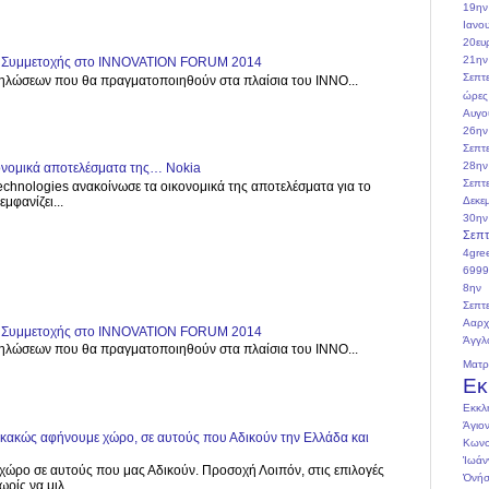
19ην
Ιανο
20ευ
21ην
ος Συμμετοχής στο INNOVATION FORUM 2014
Σεπτ
λώσεων που θα πραγματοποιηθούν στα πλαίσια του INNO...
ώρες
Αυγο
26ην
Σεπτ
28ην
κονομικά αποτελέσματα της… Nokia
Σεπτ
echnologies ανακοίνωσε τα οικονομικά της αποτελέσματα για το
μφανίζει...
Δεκε
30ην
Σεπτ
4gre
6999
8ην 
Σεπτ
Ααρχ
ος Συμμετοχής στο INNOVATION FORUM 2014
Άγγλ
λώσεων που θα πραγματοποιηθούν στα πλαίσια του INNO...
Ματ
Εκ
Εκκλ
Άγιο
, κακώς αφήνουμε χώρο, σε αυτούς που Αδικούν την Ελλάδα και
Κωνσ
Ἰωάν
χώρο σε αυτούς που μας Αδικούν. Προσοχή Λοιπόν, στις επιλογές
Ὀνήσ
ρίς να μιλ...