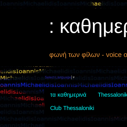
: καθημε
φωνή των φίλων - voice of
Select Language
▼
τα καθημερινά
Thessalonik
Club Thessaloniki