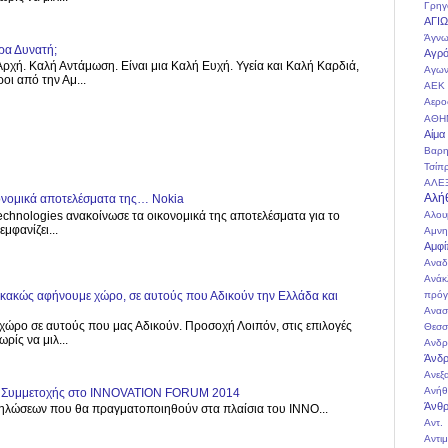
Γρηγ
ΑΓΙ
Άγνω
ρα Δυνατή;
Αγρό
ρχή. Καλή Αντάμωση. Είναι μια Καλή Ευχή. Υγεία και Καλή Καρδιά,
Αγων
οι από την Αμ...
ΑΕΚ
Αερο
ΑΘΗ
Αίμα
Βαρη
Τσίπ
ΑΛΕ
Αλή
κονομικά αποτελέσματα της… Nokia
echnologies ανακοίνωσε τα οικονομικά της αποτελέσματα για το
Αλου
μφανίζει...
Αμνη
Αμφί
Αναδ
Ανάκ
πρόγ
, κακώς αφήνουμε χώρο, σε αυτούς που Αδικούν την Ελλάδα και
Ανασ
χώρο σε αυτούς που μας Αδικούν. Προσοχή Λοιπόν, στις επιλογές
Θεσσ
ρίς να μιλ...
Ανδρ
Άνδρ
Ανεξ
Ανήθ
ος Συμμετοχής στο INNOVATION FORUM 2014
Άνθ
λώσεων που θα πραγματοποιηθούν στα πλαίσια του INNO...
Αντ
Αντι