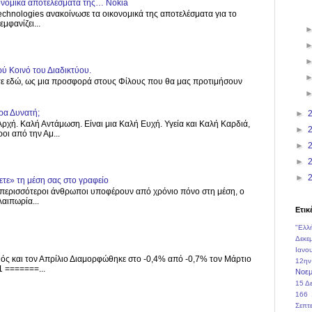
κονομικά αποτελέσματα της… Nokia
echnologies ανακοίνωσε τα οικονομικά της αποτελέσματα για το
μφανίζει...
ύ Κοινό του Διαδικτύου.
στε εδώ, ως μια προσφορά στους Φίλους που θα μας προτιμήσουν
ρα Δυνατή;
►
ρχή. Καλή Αντάμωση. Είναι μια Καλή Ευχή. Υγεία και Καλή Καρδιά,
►
οι από την Αμ...
►
►
►
τε» τη μέση σας στο γραφείο
περισσότεροι άνθρωποι υποφέρουν από χρόνιο πόνο στη μέση, ο
αιπωρία...
Ετικ
"Ελλ
Δεκε
Ιανο
ός και τον Απρίλιο Διαμορφώθηκε στο -0,4% από -0,7% τον Μάρτιο
12ην
 =======...
Νοεμ
15 Δ
166
Σεπτ