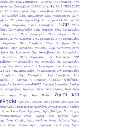
 Δεκεμβρίου
19ην Σεπτεμβρίου
1η Μαΐου
1ην Δεκεμβρίου
1ην
2019
2017
2021
2022
υαρίου
1ην Σεπτεμβρίου
2015
2019.
ρω
20ην Δεκεμβρίου
20ην Σεπτεμβρίου
21ην Δεκεμβρίου
 Σεπτεμβρίου
22αν Δεκεμβρίου
22αν Φεβρουαρίου
22ην
εμβρίου
23ην Δεκεμβρίου
23ην Σεπτεμβρίου
24 Μαρτίου
24
24GR
24ην Αυγούστου
24ην Σεπτεμβρίου
25ην
ύστου
25ην Δεκεμβρίου
25ην Μαρτίου
25ην Σεπτεμβρίου
 Αυγούστου
26ην Δεκεμβρίου
26ην Μαρτίου
26ην
εμβρίου
27ην Αυγούστου
27ην Δεκεμβρίου
27ην Σεπτεμβρίου
 Αυγούστου
28ην Δεκεμβρίου
28ην Νοεμβρίου
28ην
εμβρίου
28ης Οκτωβρίου του 1940
29ην Αυγούστου
29ην
2ην Δεκεμβρίου
μβρίου
2αν Ιανουαρίου
2ην Σεπτεμβρίου
3ην
 Αυγούστου
31ην Αυγούστου
3ην Ιανουαρίου
εμβρίου
4ην Δεκεμβρίου
4ην Ιανουαρίου
4ην Σεπτεμβρίου
en.gr
5ην Δεκεμβρίου
5ην Ιανουαρίου
5ην Σεπτεμβρίου
.147.137
6ην Δεκεμβρίου
7ην Δεκεμβρίου
7ην Σεπτεμβρίου
Δεκεμβρίου
8ην Σεπτεμβρίου
9ην Δεκεμβρίου
9ην
Α΄Βοήθειες
εμβρίου
Α. Τσίπρας
Α' Βοήθειες
Α/ΓΕΕΘΑ
Αγάπη
Αγγλία
ηγός
Αγαθό
Αγάλματα
Αγγελική Δαφτσίδου
ος συγγραφέας
Αγέρωχη
Ἁγία Ἰσαπόστολος Νίνα
Αγία
Άγιοι και
ρώνα
Αγία Σοφία
Άγιο Παΐσιο
κλησία
Άγιοι και Εκκλησία: 15ην Σεπτεμβρίου
Άγιοι και
Αγιολόγιο
ησία: Αγίου Λουκά Ιατρού
Αγιολόγιο 6ης Απριλίου
ν 'Ορος
Άγιον Όρος
Αγιορείτης
Ἅγιος Εὐτύχιος Πατριάρχης
ταντινουπόλεως
Άγιος Εφραίμ
Ἅγιος Ἰγνάτιος
Ἅγιος
νης
Ἅγιος Κοσμᾶς
Αγίος Νικόλαος
Άγιος Νικόλαος
Ἅγιος
ιμος
Άγιος Παΐσιος
Άγιος Σεραφείμ του Σάρωφ
Αγίου