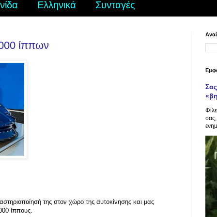
νίδα
Ελληνικά
Συνταγές
Αναζ
.000 ίππων
Εμφ
Σας
«β
Φίλε
σας,
ενημ
ραστηριοποίησή της στον χώρο της αυτοκίνησης και μας
000 ίππους.