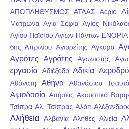
Α
ΑΠΟΠΛΗΘΥΣΜΟΣ
ΑΤΛΑΣ
Αέριο
Ματρώνα
Αγία Σοφία
Αγίος Νικόλαο
Αγίου Παϊσίου
Αγίων Πάντων ΕΝΟΡΙΑ
Αγ
6ης Απριλίου
Αγιορείτης
Αγκυρα
Αγρότες
Αγρότης
Αγωνιστής
Αγων
εργασία
Αδικία
Αεροδρό
Αδιέξοδο
Αθήνα
Αθάνατη
Αθανάσιου Τσαυτ
Αιμοδοσία
Αιτήσεις
Ακουστικά Βαρη
Τσίπρα
Αλ. Τσίπρας
Αλάτι
Αλέξανδρο
Αλήθεια
Α
Αλβανία
Αληθές
Αλιεία