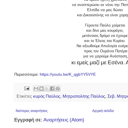
να αναπτερώσει εκ νέου την Πίσ
Ελπίδα να μας δώσει
και Δικαιοσύνης να είναι χορη
Γέροντα Παύλο χαίρεται
και δίνε μας κουράγιο,
μετάνοιας δρόμο να έχουμ
και το Έλεος του Κυρίου.
Να αξιωθούμε Απολογία ευάρε
προς τον Ουράνιο Πατέρα
για να χαρούμε Ανάσταση
κι εμείς μαζί με Εσένα.
Περισσότερα:
https://youtu.be/K_qgbYY5VYE
Ετικέτες
κυρός Παύλος
,
Μητροπολίτης Παύλος
,
Σεβ. Μητρ
Νεότερες αναρτήσεις
Αρχική σελίδα
Εγγραφή σε:
Αναρτήσεις (Atom)