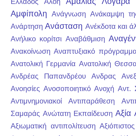
Αμαλίας Λογαρά
Ελλάδος
Αλόη
Αμφίπολη
Ανάγνωση
Ανάκαμψη τη
Ανάσταση
Ανάρτηση
Ανέκδοτα και άλ
Αναγέν
Ανήλικο κορίτσι
Αναβάθμιση
Ανακοίνωση
Αναπτυξιακό πρόγραμμ
Ανατολική Γερμανία
Ανατολική Θεσσα
Ανδρέας Παπανδρέου
Ανδρας
Ανεξ
Ανοησίες
Ανοσοποιητικό
Ανοχή
Αντ.
Αντιμνημονιακοί
Αντιπαράθεση
Αντι
Αξία
Σαμαράς
Ανώτατη Εκπαίδευση
Αξιωματική αντιπολίτευση
Αξιόπιστο