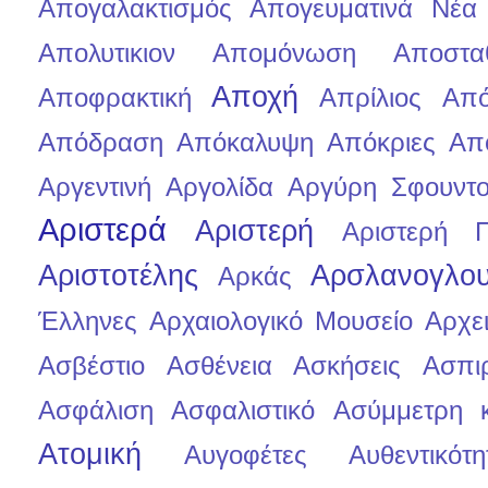
Απογαλακτισμός
Απογευματινά Νέα
Απολυτικιον
Απομόνωση
Αποστα
Αποχή
Αποφρακτική
Απρίλιος
Από
Απόδραση
Απόκαλυψη
Απόκριες
Απ
Αργεντινή
Αργολίδα
Αργύρη Σφουντ
Αριστερά
Αριστερή
Αριστερή 
Αριστοτέλης
Αρσλανογλου
Αρκάς
Έλληνες
Αρχαιολογικό Μουσείο
Αρχε
Ασβέστιο
Ασθένεια
Ασκήσεις
Ασπι
Ασφάλιση
Ασφαλιστικό
Ασύμμετρη 
Ατομική
Αυγοφέτες
Αυθεντικότη