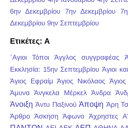
6ην Δεκεμβρίου
7ην Δεκεμβρίου
7η
Δεκεμβρίου
9ην Σεπτεμβρίου
Ετικέτες: Α
΄Αγιοι Τόποι
Άγγλος συγγραφέας
Ά
Εκκλησία: 15ην Σεπτεμβρίου
Άγιοι κ
Άγιος Εφραίμ
Άγιος Νικόλαος
Άγιος
Άμυνα
Άνγκελα Μέρκελ
Άνδρα
Άνδ
Άνοιξη
Άποψη
Άντυ Παξινού
Άρη Τσ
Άρθρο
Άσκηση
Άφωνο
Άχρηστες
Α
ΠΑΝΤΩΝ
ΑΕΠ
ΑΕΙ
ΑΕΚ
ΑΘΗΝΑ
Α