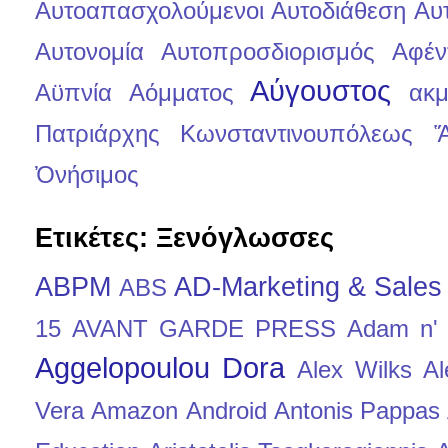
Αυτοαπασχολούμενοι
Αυτοδιάθεση
Αυ
Αυτονομία
Αυτοπροσδιορισμός
Αφέν
Αύγουστος
Αϋπνία
Αόμματος
ακ
Πατριάρχης Κωνσταντινουπόλεως
Ἅ
Ὀνήσιμος
Ετικέτες: Ξενόγλωσσες
ABPM
AD-Marketing & Sale
ABS
15
AVANT GARDE PRESS
Adam n'
Aggelopoulou Dora
Alex Wilks
Al
Vera
Amazon
Android
Antonis Pappas