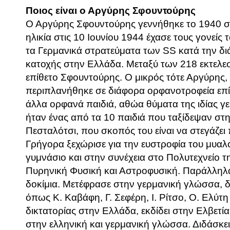
Ποιος είναι ο Αργύρης Σφουντούρης
Ο Αργύρης Σφουντούρης γεννήθηκε το 1940 στ
ηλικία στις 10 Ιουνίου 1944 έχασε τους γονείς
τα Γερμανικά στρατεύματα των SS κατά την δι
κατοχής στην Ελλάδα. Μεταξύ των 218 εκτελε
επίθετο Σφουντούρης. Ο μικρός τότε Αργύρης
περιπλανήθηκε σε διάφορα ορφανοτροφεία επί τ
άλλα ορφανά παιδιά, αθώα θύματα της ιδίας γε
ήταν ένας από τα 10 παιδιά που ταξίδεψαν στη
Πεσταλότσι, που σκοπός του είναι να στεγάζει 
Γρήγορα ξεχώρισε για την ευστροφία του μυαλ
γυμνάσιο και στην συνέχεια στο Πολυτεχνείο τ
Πυρηνική Φυσική και Αστροφυσική. Παράλληλα
δοκίμια. Μετέφρασε στην γερμανική γλώσσα, 
όπως Κ. Καβάφη, Γ. Σεφέρη, Ι. Ρίτσο, Ο. Ελύτη
δικτατορίας στην Ελλάδα, εκδίδει στην Ελβετία
στην ελληνική και γερμανική γλώσσα. Διδάσκε