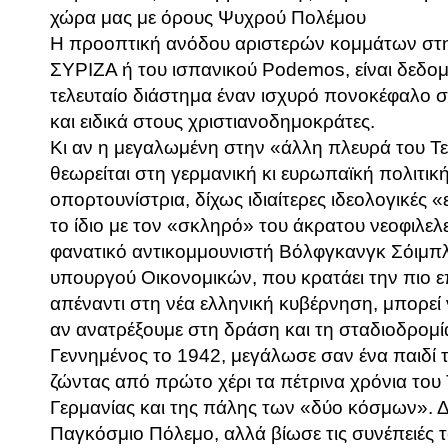
χώρα μας με όρους Ψυχρού Πολέμου
Η προοπτική ανόδου αριστερών κομμάτων στ
ΣΥΡΙΖΑ ή του ισπανικού
Podemos
, είναι δεδο
τελευταίο διάστημα έναν ισχυρό πονοκέφαλο 
και ειδικά στους χριστιανοδημοκράτες.
Κι αν η μεγαλωμένη στην «άλλη πλευρά του Τ
θεωρείται στη γερμανική κι ευρωπαϊκή πολιτικ
οπορτουνίστρια, δίχως ιδιαίτερες ιδεολογικές «
το ίδιο με τον «σκληρό» του άκρατου νεοφιλελ
φανατικό αντικομμουνιστή Βόλφγκανγκ Σόιμπλ
υπουργού Οικονομικών, που κρατάει την πιο ε
απέναντι στη νέα ελληνική κυβέρνηση, μπορεί 
αν ανατρέξουμε στη δράση και τη σταδιοδρομί
Γεννημένος το 1942, μεγάλωσε σαν ένα παιδί
ζώντας από πρώτο χέρι τα πέτρινα χρόνια του 
Γερμανίας και της πάλης των «δύο κόσμων». Δ
Παγκόσμιο Πόλεμο, αλλά βίωσε τις συνέπειές τ