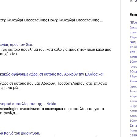
►
Ετικ
ση: Καλοχώρι Θεσσαλονίκης Πόλη: Καλοχώρι Θεσσαλονίκης ...
"Ελλ
Δεκε
Ιανο
12ην
Νοεμ
ωνίας προς τον Θεό.
15 Δ
, για κάποιο πρόβλημα του, κάτι καλό για εμάς ζητά• πολύ καλό μας
166
υχή, είνα...
Σεπτ
19ην
Ιανο
20ευ
, κακώς αφήνουμε χώρο, σε αυτούς που Αδικούν την Ελλάδα και
21ην
Σεπτ
χώρο σε αυτούς που μας Αδικούν. Προσοχή Λοιπόν, στις επιλογές
ώρες
ρίς να μιλ...
Αυγο
26ην
Σεπτ
κονομικά αποτελέσματα της… Nokia
28ην
echnologies ανακοίνωσε τα οικονομικά της αποτελέσματα για το
Σεπτ
μφανίζει...
Δεκε
30ην
Σεπτ
4gre
ύ Κοινό του Διαδικτύου.
6999