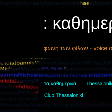
: καθημε
φωνή των φίλων - voice of
Select Language
▼
τα καθημερινά
Thessalonik
Club Thessaloniki