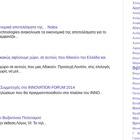
Έλλη
Αρχη
Ασκή
Ασύμ
Ασφά
κονομικά αποτελέσματα της… Nokia
Αύγο
echnologies ανακοίνωσε τα οικονομικά της αποτελέσματα για το
Αυτά
μφανίζει...
Αυτο
Αυτο
Αφορ
Βαγγ
, κακώς αφήνουμε χώρο, σε αυτούς που Αδικούν την Ελλάδα και
βιομ
Μαρκ
χώρο σε αυτούς που μας Αδικούν. Προσοχή Λοιπόν, στις επιλογές
Βιβ
ρίς να μιλ...
Βιομ
Βιομ
Βιο
ος Συμμετοχής στο INNOVATION FORUM 2014
Βιομ
λώσεων που θα πραγματοποιηθούν στα πλαίσια του INNO...
Πολιτ
Βιτα
Βοήθ
Βουλ
Βραβ
ο Βυζαντινού Πολιτισμού
Νέα
ν έκθεση Λόγος VI: Το τηλ...
Βρετ
Μουσ
Γ. Β
Γαλα