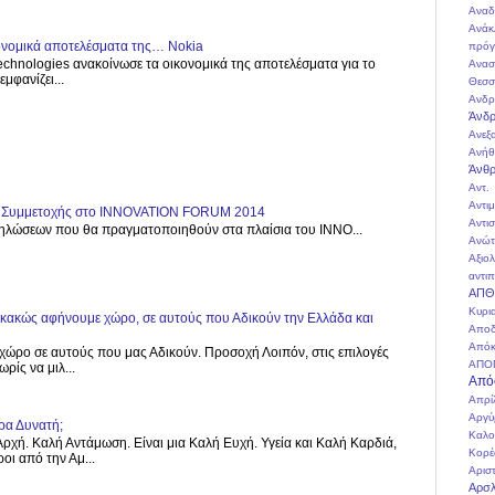
Αναδ
Ανάκ
κονομικά αποτελέσματα της… Nokia
πρόγ
echnologies ανακοίνωσε τα οικονομικά της αποτελέσματα για το
Ανασ
μφανίζει...
Θεσσ
Ανδρ
Άνδρ
Ανεξ
Ανήθ
Άνθ
Αντ
Αντι
ος Συμμετοχής στο INNOVATION FORUM 2014
Αντι
λώσεων που θα πραγματοποιηθούν στα πλαίσια του INNO...
Ανώτ
Αξιο
αντιπ
ΑΠΘ
Κυρι
, κακώς αφήνουμε χώρο, σε αυτούς που Αδικούν την Ελλάδα και
Αποδ
Απόκ
χώρο σε αυτούς που μας Αδικούν. Προσοχή Λοιπόν, στις επιλογές
ΑΠΟ
ρίς να μιλ...
Από
Απρί
Αργύ
ρα Δυνατή;
Καλο
ρχή. Καλή Αντάμωση. Είναι μια Καλή Ευχή. Υγεία και Καλή Καρδιά,
Κορέ
οι από την Αμ...
Αρισ
Αρσλ