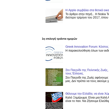
Η Apple συμβάλει στα θετικά οι
Το άρθρο στην πηγή... Η Nokia T
δεύτερο τρίμηνο του 2017, όπου ε
1η επιλογή τριάντα ημερών
Greek Innovation Forum: Κόστ
Η παρακολούθηση όλων των εκδη
Στο Παιχνίδι της Πολιτικής Ζωής
τους Έλληνες.
Στο Παιχνίδι της Ζωής αφήνουμε 
μας. Δεν πρέπει να τους ακούμε χω
Θέλουμε την Ελλάδα, να είναι Χώ
Καλό Ξημέρωμα. Είναι μια Καλή Α
είναι το παν. Να Ζήσουμε Ελεύθερ