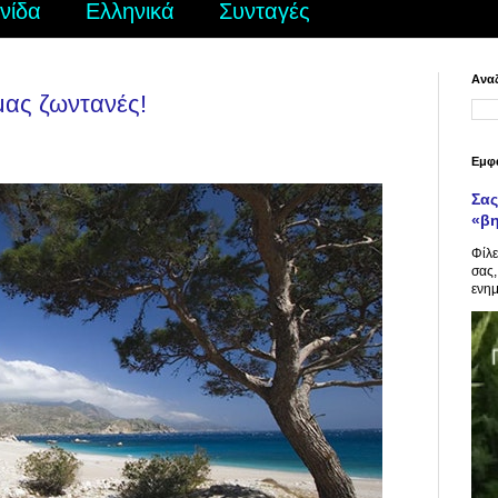
νίδα
Ελληνικά
Συνταγές
Αναζ
μας ζωντανές!
Εμφ
Σας
«β
Φίλε
σας,
ενημ