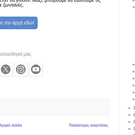
ρέπει να γίνουν. Μαζί, μπορούμε να σώσουμε τις
ε ζωντανές.
ε την αρχή εδώ!
κολούθησέ μας
►
►
►
Αρχική σελίδα
Παλαιότερες αναρτήσεις
►