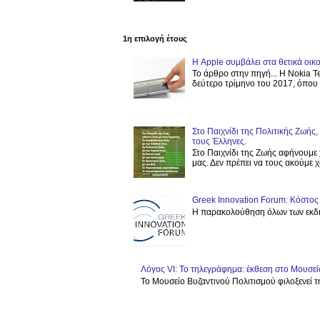
1η επιλογή έτους
Η Apple συμβάλει στα θετικά οι
Το άρθρο στην πηγή... Η Nokia T
δεύτερο τρίμηνο του 2017, όπου ε
Στο Παιχνίδι της Πολιτικής Ζωής
τους Έλληνες.
Στο Παιχνίδι της Ζωής αφήνουμε 
μας. Δεν πρέπει να τους ακούμε χω
Greek Innovation Forum: Κόστ
Η παρακολούθηση όλων των εκδη
Λόγος VI: Το τηλεγράφημα: έκθεση στο Μουσεί
Το Μουσείο Βυζαντινού Πολιτισμού φιλοξενεί τη