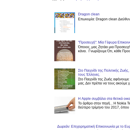
Dragon clean
Επωνυμία: Dragon clean Διεύθυν
"Προσευχή": Μία Γέφυρα Επικοιν
Όποιος, μας Ζητάει μια Προσευχή
κάνει. Γνωρίζουμε Ότι, κάθε Προσε
Στο Παιχνίδι της Πολιτικής Ζωής
τους Έλληνες.
Στο Παιχνίδι της Ζωής αφήνουμε 
μας. Δεν πρέπει να τους ακούμε χω
Η Apple συμβάλει στα θετικά οι
Το άρθρο στην πηγή... Η Nokia T
δεύτερο τρίμηνο του 2017, όπου ε
Δωρεάν: Επιχειρηματική Επικοινωνία με το Ευρ