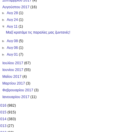
►
Σεπτεμβρίου 2017
(4)
▼
Αυγούστου 2017
(16)
►
Αυγ 28
(1)
►
Αυγ 24
(1)
▼
Αυγ 11
(1)
Μαζί κρατάμε τις παραλίες μας ζωντανές!
►
Αυγ 08
(5)
►
Αυγ 06
(1)
►
Αυγ 01
(7)
►
Ιουλίου 2017
(67)
►
Ιουνίου 2017
(55)
►
Μαΐου 2017
(4)
►
Μαρτίου 2017
(3)
►
Φεβρουαρίου 2017
(3)
►
Ιανουαρίου 2017
(11)
2016
(982)
2015
(915)
2014
(383)
2013
(27)