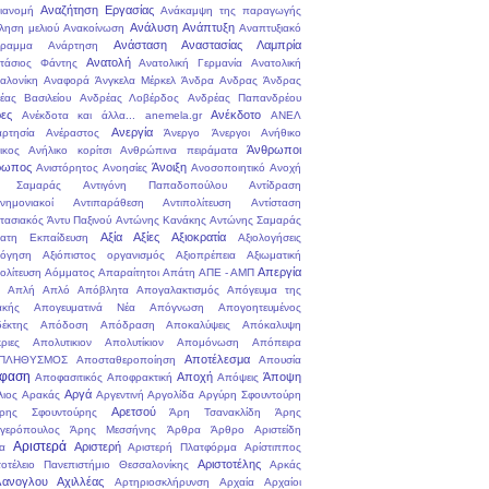
Αναζήτηση Εργασίας
ιανομή
Ανάκαμψη της παραγωγής
Ανάλυση
Ανάπτυξη
ληση μελιού
Ανακοίνωση
Αναπτυξιακό
Ανάσταση
Αναστασίας Λαμπρία
ραμμα
Ανάρτηση
Ανατολή
τάσιος Φάντης
Ανατολική Γερμανία
Ανατολική
αλονίκη
Αναφορά
Άνγκελα Μέρκελ
Άνδρα
Ανδρας
Άνδρας
έας Βασιλείου
Ανδρέας Λοβέρδος
Ανδρέας Παπανδρέου
ες
Ανέκδοτο
Ανέκδοτα και άλλα... anemela.gr
ΑΝΕΛ
Ανεργία
αρτησία
Ανέραστος
Άνεργο
Άνεργοι
Ανήθικο
Άνθρωποι
ικος
Ανήλικο κορίτσι
Ανθρώπινα πειράματα
ρωπος
Άνοιξη
Ανιστόρητος
Ανοησίες
Ανοσοποιητικό
Ανοχή
. Σαμαράς
Αντιγόνη Παπαδοπούλου
Αντίδραση
μνημονιακοί
Αντιπαράθεση
Αντιπολίτευση
Αντίσταση
στασιακός
Άντυ Παξινού
Αντώνης Κανάκης
Αντώνης Σαμαράς
Αξία
Αξίες
Αξιοκρατία
ατη Εκπαίδευση
Αξιολογήσεις
λόγηση
Αξιόπιστος οργανισμός
Αξιοπρέπεια
Αξιωματική
Απεργία
ολίτευση
Αόμματος
Απαραίτητοι
Απάτη
ΑΠΕ - ΑΜΠ
Απλή
Απλό
Απόβλητα
Απογαλακτισμός
Απόγευμα της
ακής
Απογευματινά Νέα
Απόγνωση
Απογοητευμένος
έκτης
Απόδοση
Απόδραση
Αποκαλύψεις
Απόκαλυψη
ριες
Απολυτικιον
Απολυτίκιον
Απομόνωση
Απόπειρα
Αποτέλεσμα
ΠΛΗΘΥΣΜΟΣ
Αποσταθεροποίηση
Απουσία
φαση
Αποχή
Άποψη
Αποφασιτικός
Αποφρακτική
Απόψεις
Αργά
λιος
Αρακάς
Αργεντινή
Αργολίδα
Αργύρη Σφουντούρη
Αρετσού
ρης Σφουντούρης
Άρη Τσανακλίδη
Άρης
γερόπουλος
Άρης Μεσσήνης
Άρθρα
Άρθρο
Αριστείδη
Αριστερά
Αριστερή
α
Αριστερή Πλατφόρμα
Αρίστιππος
Αριστοτέλης
τοτέλειο Πανεπιστήμιο Θεσσαλονίκης
Αρκάς
ανογλου Αχιλλέας
Αρτηριοσκλήρυνση
Αρχαία
Αρχαίοι