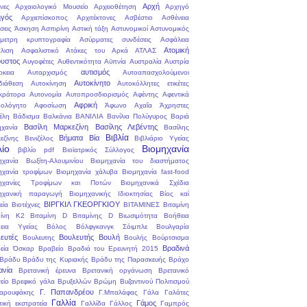
Αρχή
νες
Αρχαιολογικό Μουσείο
Αρχειοθέτηση
Αρχηγό
γός
Αρχιεπίσκοπος
Αρχιτέκτονες
Ασβέστιο
Ασθένεια
σεις
Άσκηση
Ασπιρίνη
Αστική τάξη
Αστυνομικοί
Αστυνομικός
μετρη κρυπτογραφία
Ασύρματες συνδέσεις
Ασφάλεια
Ατομική
λιση
Ασφαλιστικό
Ατάκες του Αρκά
ΑΤΛΑΣ
υστος
Αυγοφέτες
Αυθεντικότητα
Αϋπνία
Αυστραλία
Αυστρία
αυτισμός
ρκεια
Αυταρχισμός
Αυτοαπασχολούμενοι
Αυτοκίνητο
διάθεση
Αυτοκίνηση
Αυτοκόλλητες ετικέτες
κράτορα
Αυτονομία
Αυτοπροσδιορισμός
Αφέντης
Αφεντικά
Αφρική
ολόγητο
Αφοσίωση
Άφωνο
Αχαΐα
Άχρηστες
έλη
Βάδισμα
Βαλκάνια
ΒΑΝΙΛΙΑ
Βανίλια Πολύγυρος
Βαριά
Βασίλη Μαρκεζίνη
Βασίλης Λεβέντης
ηχανία
Βασίλης
Βιβλία
Βήματα
Βία
εζίνης
Βενιζέλος
Βιβλιάριο Υγείας
λίο
Βιομηχανία
βιβλίο pdf
Βιοϊατρικός Σύλλογος
ηχανία Βωξίτη-Αλουμινίου
Βιομηχανία του διαστήματος
ηχανία τροφίμων
Βιομηχανία χάλυβα
Βιομηχανία fast-food
μηχανίες Τροφίμων και Ποτών
Βιομηχανικά Σχέδια
ηχανική παραγωγή
Βιομηχανικής Ιδιοκτησίας
Βίος καὶ
ΒΙΡΓΚΙΛ ΓΚΕΟΡΓΚΙΟΥ
εία
Βιοτέχνες
ΒΙΤΑΜΙΝΕΣ
Βιταμίνη
μίνη Κ2
Βιταμίνη D
Βιταμίνης D
Βιωσιμότητα
Βοήθεια
εια Υγείας
Βόλος
Βόλφγκανγκ Σόιμπλε
Βουλγαρία
ευτές
Βουλευτής
Βουλή
Βουλευτης
Βουλής
Βούρτσισμα
Βραδινά
εία Όσκαρ
Βραβείο
Βραδιά του Ερευνητή 2015
Βράδυ
Βράδυ της Κυριακής
Βράδυ της Παρασκευής
Βράχο
ανία
Βρετανική έρευνα
Βρετανική οργάνωση
Βρετανικό
είο
Βρεφικό γάλα
Βρυξελλών
Βρώμη
Βυζαντινού Πολιτισμού
Γ. Παπανδρέου
αρουφάκης
Γ.Μπαλάφας
Γάλα
Γαλάτες
Γαλλία
Γάμος
τική εκστρατεία
Γαλλίδα
Γάλλος
Γαμπρός