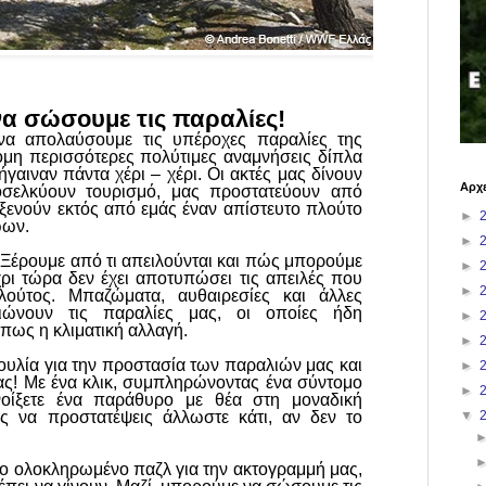
α σώσουμε τις παραλίες!
να απολαύσουμε τις υπέροχες παραλίες της
όμη περισσότερες πολύτιμες αναμνήσεις δίπλα
αιναν πάντα χέρι – χέρι. Οι ακτές μας δίνουν
Αρχε
οσελκύουν τουρισμό, μας προστατεύουν από
οξενούν εκτός από εμάς έναν απίστευτο πλούτο
►
ώων.
►
 Ξέρουμε από τι απειλούνται και πώς μπορούμε
►
χρι τώρα δεν έχει αποτυπώσει τις απειλές που
►
λούτος. Μπαζώματα, αυθαιρεσίες και άλλες
οιώνουν τις παραλίες μας, οι οποίες ήδη
►
πως η κλιματική αλλαγή.
►
βουλία για την προστασία των παραλιών μας και
►
ας! Με ένα κλικ, συμπληρώνοντας ένα σύντομο
►
νοίξετε ένα παράθυρο με θέα στη μοναδική
 να προστατέψεις άλλωστε κάτι, αν δεν το
▼
ο ολοκληρωμένο παζλ για την ακτογραμμή μας,