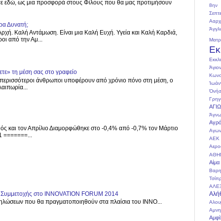
στε εδώ, ως μια προσφορά στους Φίλους που θα μας προτιμήσουν
8ην 
Σεπτ
Ααρχ
ρα Δυνατή;
Άγγλ
ρχή. Καλή Αντάμωση. Είναι μια Καλή Ευχή. Υγεία και Καλή Καρδιά,
οι από την Αμ...
Ματ
Εκ
Εκκλ
Άγιο
τε» τη μέση σας στο γραφείο
Κωνσ
περισσότεροι άνθρωποι υποφέρουν από χρόνιο πόνο στη μέση, ο
Ἰωάν
αιπωρία...
Ὀνήσ
Γρηγ
ΑΓΙ
Άγνω
Αγρό
ός και τον Απρίλιο Διαμορφώθηκε στο -0,4% από -0,7% τον Μάρτιο
Αγων
 =======...
ΑΕΚ
Αερο
ΑΘΗ
Αίμα
Βαρη
Τσίπ
ΑΛΕ
Αλή
ος Συμμετοχής στο INNOVATION FORUM 2014
λώσεων που θα πραγματοποιηθούν στα πλαίσια του INNO...
Αλου
Αμνη
Αμφί