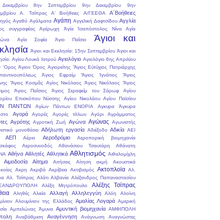
Δεκεμβρίου
8ην Σεπτεμβρίου
9ην Δεκεμβρίου
9ην
Α΄Βοήθειες
εμβρίου
Α. Τσίπρας
Α' Βοήθειες
Α/ΓΕΕΘΑ
Αγάπη
Αγγλία
ηγός
Αγαθό
Αγάλματα
Αγγελική Δαφτσίδου
ος συγγραφέας
Αγέρωχη
Ἁγία Ἰσαπόστολος Νίνα
Αγία
Άγιοι και
ρώνα
Αγία Σοφία
Άγιο Παΐσιο
κλησία
Άγιοι και Εκκλησία: 15ην Σεπτεμβρίου
Άγιοι και
Αγιολόγιο
ησία: Αγίου Λουκά Ιατρού
Αγιολόγιο 6ης Απριλίου
ν 'Ορος
Άγιον Όρος
Αγιορείτης
Ἅγιος Εὐτύχιος Πατριάρχης
ταντινουπόλεως
Άγιος Εφραίμ
Ἅγιος Ἰγνάτιος
Ἅγιος
νης
Ἅγιος Κοσμᾶς
Αγίος Νικόλαος
Άγιος Νικόλαος
Ἅγιος
ιμος
Άγιος Παΐσιος
Άγιος Σεραφείμ του Σάρωφ
Αγίου
ορίου Επισκόπου Νύσσης
Αγίου Νικολάου
Αγίου Παϊσίου
ΩΝ ΠΑΝΤΩΝ
Αγίων Πάντων ΕΝΟΡΙΑ
Αγκυρα
Άγκυρα
Αγορά
στο
Αγορές
Αγορές τίτλων
Αγόρι
Αγράμματος
Αγώνας
τες
Αγρότης
Αγώνα
Αγροτική Ζωή
Αγωνιστής
Αδήλωτη εργασία
Αδικία
ιστικό μονοθέσιο
Αδιέξοδο
ΑΕΙ
ΑΕΠ
Αεροδρόμιο
Αέριο
Αεροπορική βιομηχανία
σκάφος
Αεροσυνοδός
Αθανάσιου Τσαυτάρη
Αθάνατη
Αθλητισμός
Αθήνα
Αθλητές
Αθλητικά
ΝΑ
Αιθαλομίχλη
Αιμοδοσία
Αίτημα
Αιτήσεις
Αίτηση
ακμή
Ακουστικά
Ακτοπλοϊα
κοίας
Ακρη
Ακριβά
Ακρίβεια
Ακτιβισμός
Αλ.
ρα
Αλ. Τσίπρας
Αλάτι
Αλβανία
Αλέξανδρος Παπαναστασίου
Αλέξης Τσίπρας
ΞΑΝΔΡΟΥΠΟΛΗ
Αλέξη Μητρόπουλο
θεια
Αλλαγή
Αλληλεγγύη
Αληθές
Αλιεία
Αλόη
Αλοίνη
Αμαλίας Λογαρά
μίνιον
Αλουμίνιον της Ελλάδος
Αμερική
Αμυντική βιομηχανία
σία
Αμπελώνας
Άμυνα
ΑΜΦΙΠΟΛΗ
πολη
Αναγέννηση
Αναβάθμιση
Ανάγνωση
Αναγνώστες