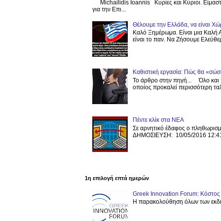
Michailidis Ioannis Κυρίες και Κύριοι. Είμα
για την Επι...
Θέλουμε την Ελλάδα, να είναι Χώ
Καλό Ξημέρωμα. Είναι μια Καλή Α
είναι το παν. Να Ζήσουμε Ελεύθερ
Καθιστική εργασία: Πώς θα «σώσε
Το άρθρο στην πηγή... Όλο και 
οποίος προκαλεί περισσότερη ταλ
Πέντε κλίκ στα ΝΕΑ
Σε αρνητικό έδαφος ο πληθωρισμ
ΔΗΜΟΣΙΕΥΣΗ: 10/05/2016 12:41
1η επιλογή επτά ημερών
Greek Innovation Forum: Κόστ
Η παρακολούθηση όλων των εκδη