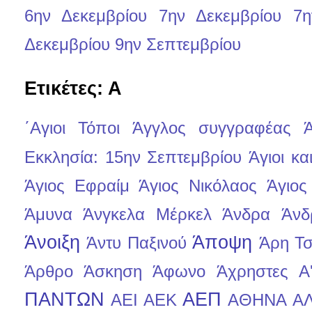
6ην Δεκεμβρίου
7ην Δεκεμβρίου
7η
Δεκεμβρίου
9ην Σεπτεμβρίου
Ετικέτες: Α
΄Αγιοι Τόποι
Άγγλος συγγραφέας
Ά
Εκκλησία: 15ην Σεπτεμβρίου
Άγιοι κ
Άγιος Εφραίμ
Άγιος Νικόλαος
Άγιος
Άμυνα
Άνγκελα Μέρκελ
Άνδρα
Άνδ
Άνοιξη
Άποψη
Άντυ Παξινού
Άρη Τσ
Άρθρο
Άσκηση
Άφωνο
Άχρηστες
Α
ΠΑΝΤΩΝ
ΑΕΠ
ΑΕΙ
ΑΕΚ
ΑΘΗΝΑ
Α