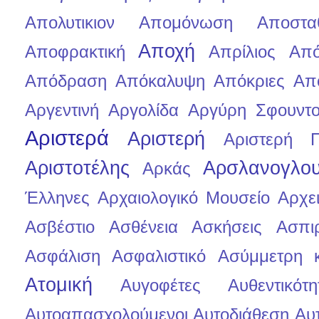
Απολυτικιον
Απομόνωση
Αποστα
Αποχή
Αποφρακτική
Απρίλιος
Από
Απόδραση
Απόκαλυψη
Απόκριες
Απ
Αργεντινή
Αργολίδα
Αργύρη Σφουντ
Αριστερά
Αριστερή
Αριστερή 
Αριστοτέλης
Αρσλανογλου
Αρκάς
Έλληνες
Αρχαιολογικό Μουσείο
Αρχε
Ασβέστιο
Ασθένεια
Ασκήσεις
Ασπι
Ασφάλιση
Ασφαλιστικό
Ασύμμετρη 
Ατομική
Αυγοφέτες
Αυθεντικότη
Αυτοαπασχολούμενοι
Αυτοδιάθεση
Αυ