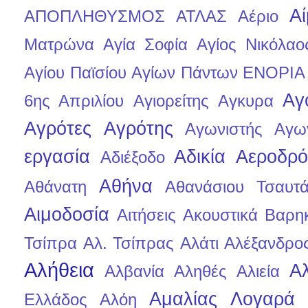
Α
ΑΠΟΠΛΗΘΥΣΜΟΣ
ΑΤΛΑΣ
Αέριο
Ματρώνα
Αγία Σοφία
Αγίος Νικόλαο
Αγίου Παϊσίου
Αγίων Πάντων ΕΝΟΡΙΑ
Αγ
6ης Απριλίου
Αγιορείτης
Αγκυρα
Αγρότες
Αγρότης
Αγωνιστής
Αγων
εργασία
Αδικία
Αεροδρό
Αδιέξοδο
Αθήνα
Αθάνατη
Αθανάσιου Τσαυτ
Αιμοδοσία
Αιτήσεις
Ακουστικά Βαρη
Τσίπρα
Αλ. Τσίπρας
Αλάτι
Αλέξανδρο
Αλήθεια
Α
Αλβανία
Αληθές
Αλιεία
Αμαλίας Λογαρά
Ελλάδος
Αλόη