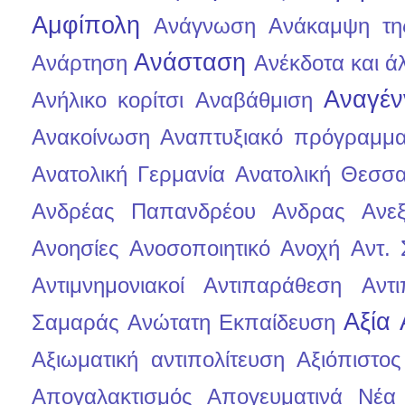
Αμφίπολη
Ανάγνωση
Ανάκαμψη τη
Ανάσταση
Ανάρτηση
Ανέκδοτα και άλ
Αναγέν
Ανήλικο κορίτσι
Αναβάθμιση
Ανακοίνωση
Αναπτυξιακό πρόγραμμ
Ανατολική Γερμανία
Ανατολική Θεσσα
Ανδρέας Παπανδρέου
Ανδρας
Ανεξ
Ανοησίες
Ανοσοποιητικό
Ανοχή
Αντ.
Αντιμνημονιακοί
Αντιπαράθεση
Αντι
Αξία
Σαμαράς
Ανώτατη Εκπαίδευση
Αξιωματική αντιπολίτευση
Αξιόπιστο
Απογαλακτισμός
Απογευματινά Νέα